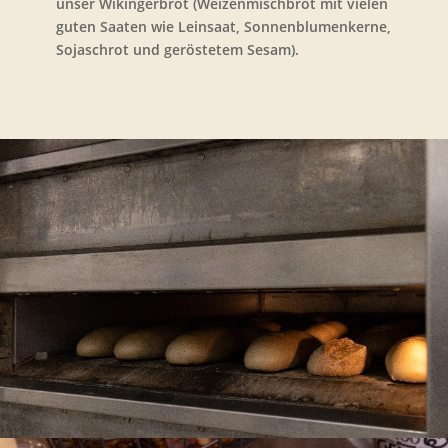
unser Wikingerbrot (Weizenmischbrot mit vielen
guten Saaten wie Leinsaat, Sonnenblumenkerne,
Sojaschrot und geröstetem Sesam).