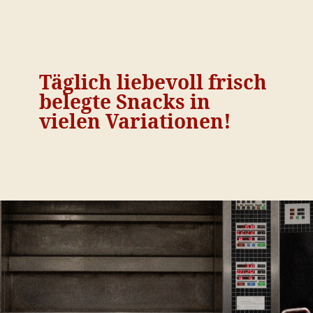
Täglich liebevoll frisch
belegte Snacks in
vielen Variationen!