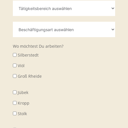
Wo möchtest Du arbeiten?
Silberstedt
Viöl
Groß Rheide
Jübek
Kropp
Stolk